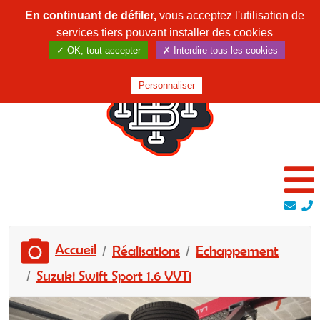
En continuant de défiler,
vous acceptez l'utilisation de
services tiers pouvant installer des cookies
✓ OK, tout accepter
✗ Interdire tous les cookies
Personnaliser
Accueil
Réalisations
Echappement
Suzuki Swift Sport 1.6 VVTi