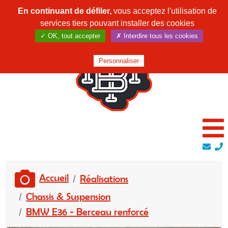
En continuant de défiler,
vous acceptez l'utilisation de
services tiers pouvant installer des cookies
✓ OK, tout accepter
✗ Interdire tous les cookies
Personnaliser
Accueil
Réalisations
Chassis & Suspension
BMW E36 - Berceau renforcé