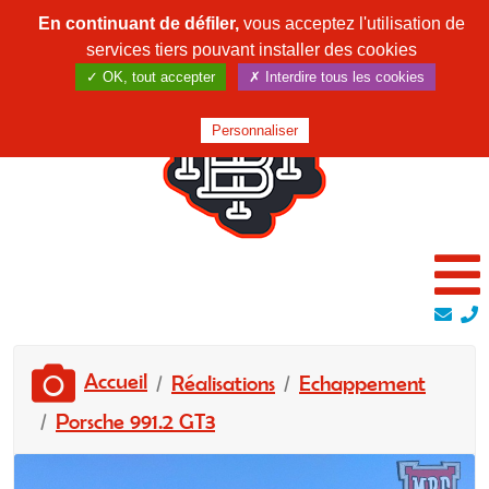
En continuant de défiler,
vous acceptez l'utilisation de
services tiers pouvant installer des cookies
✓ OK, tout accepter
✗ Interdire tous les cookies
Personnaliser
Accueil
Réalisations
Echappement
Porsche 991.2 GT3