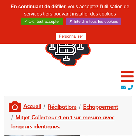
En continuant de défiler,
vous acceptez l'utilisation de
services tiers pouvant installer des cookies
✓ OK, tout accepter
✗ Interdire tous les cookies
Personnaliser
Accueil
Réalisations
Echappement
Mitjet Collecteur 4 en 1 sur mesure avec
longeurs identiques.