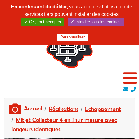
En continuant de défiler,
vous acceptez l'utilisation de
services tiers pouvant installer des cookies
✓ OK, tout accepter
✗ Interdire tous les cookies
Personnaliser
Accueil
Réalisations
Echappement
Mitjet Collecteur 4 en 1 sur mesure avec
longeurs identiques.