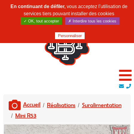
En continuant de défiler,
vous acceptez l'utilisation de
services tiers pouvant installer des cookies
✓ OK, tout accepter
✗ Interdire tous les cookies
Personnaliser
Accueil
Réalisations
Suralimentation
Mini R53