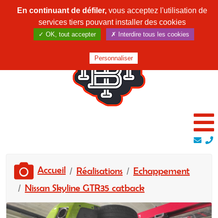
En continuant de défiler,
vous acceptez l'utilisation de
services tiers pouvant installer des cookies
✓ OK, tout accepter
✗ Interdire tous les cookies
Personnaliser
Accueil
Réalisations
Echappement
Nissan Skyline GTR35 catback