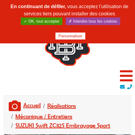
En continuant de défiler,
vous acceptez l'utilisation de
services tiers pouvant installer des cookies
✓ OK, tout accepter
✗ Interdire tous les cookies
Personnaliser
Accueil
Réalisations
Mécanique / Entretiens
SUZUKI Swift ZC32S Embrayage Sport