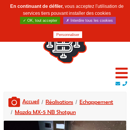
En continuant de défiler,
vous acceptez l'utilisation de
services tiers pouvant installer des cookies
✓ OK, tout accepter
✗ Interdire tous les cookies
Personnaliser
Accueil
Réalisations
Echappement
Mazda MX-5 NB Shotgun