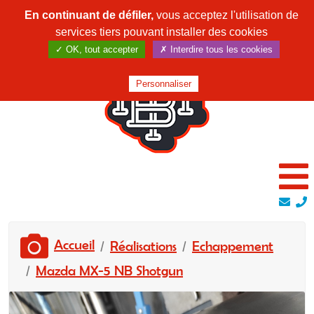
En continuant de défiler,
vous acceptez l'utilisation de
services tiers pouvant installer des cookies
✓ OK, tout accepter
✗ Interdire tous les cookies
Personnaliser
Accueil
Réalisations
Echappement
Mazda MX-5 NB Shotgun