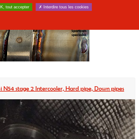
K, tout accepter
✗ Interdire tous les cookies
 N54 stage 2 Intercooler, Hard pipe, Down pipes