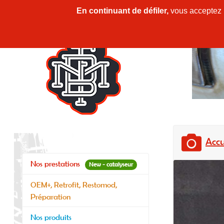
En continuant de défiler,
vous acceptez l'
Accu
Nos prestations
New - catalyseur
OEM+, Retrofit, Restomod,
Préparation
Nos produits