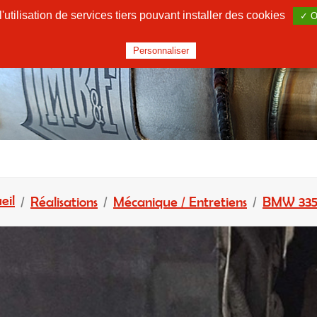
utilisation de services tiers pouvant installer des cookies
✓ O
Personnaliser
eil
Réalisations
Mécanique / Entretiens
BMW 335i