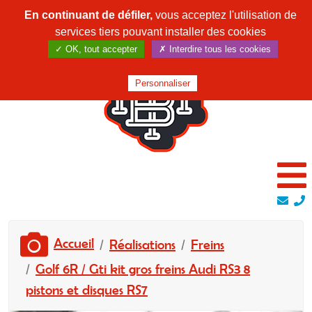
En continuant de défiler,
vous acceptez l'utilisation de
services tiers pouvant installer des cookies
✓ OK, tout accepter
✗ Interdire tous les cookies
Personnaliser
Accueil
Réalisations
Freins
Golf 6R / Gti kit gros freins Audi RS3 8
pistons et disques RS7