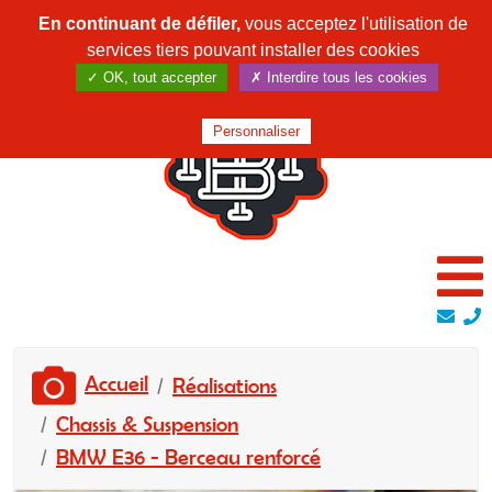
En continuant de défiler,
vous acceptez l'utilisation de
services tiers pouvant installer des cookies
✓ OK, tout accepter
✗ Interdire tous les cookies
Personnaliser
Accueil
Réalisations
Chassis & Suspension
BMW E36 - Berceau renforcé