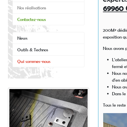
69960
Nos réalisations
Contactez-nous
200M² dédiés
exposition q
News
Nous avons pe
Outils & Technos
L'ateli
Qui sommes-nous
fermé et
Nous nou
d'en abi
Nous avo
Dans le
Tous le reste