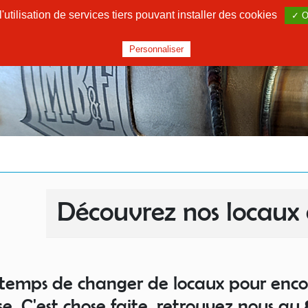
utilisation de services tiers pouvant installer des cookies
✓ O
Personnaliser
Découvrez nos locaux 
t temps de changer de locaux pour encor
se. C'est chose faite, retrouvez nous au