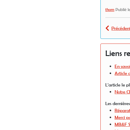
thom
Publié le
Précéden
Liens re
En savoi
Article
L'article le 
Notre C
Les dernières
Réparat
Merci po
MB&F S