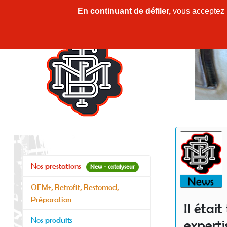
En continuant de défiler,
vous acceptez l'
Nos prestations
New - catalyseur
OEM+, Retrofit, Restomod,
Préparation
Il étai
Nos produits
experti