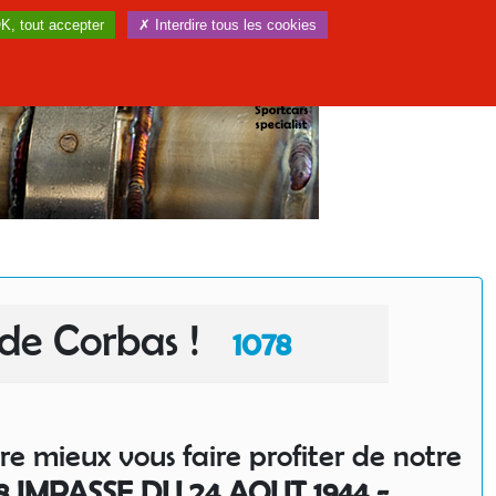
K, tout accepter
✗ Interdire tous les cookies
de Corbas !
1078
e mieux vous faire profiter de notre
8 IMPASSE DU 24 AOUT 1944 -