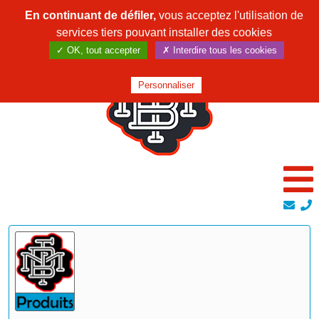
En continuant de défiler,
vous acceptez l'utilisation de
services tiers pouvant installer des cookies
✓ OK, tout accepter
✗ Interdire tous les cookies
Personnaliser